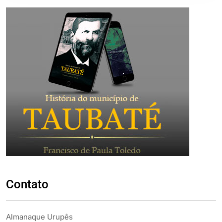
Contato
Almanaque Urupês