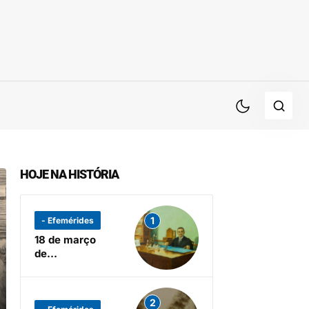
HOJE NA HISTÓRIA
1
- Efemérides
18 de março
de…
2