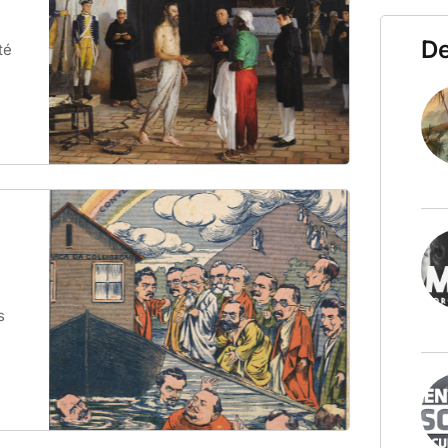
D
té
s