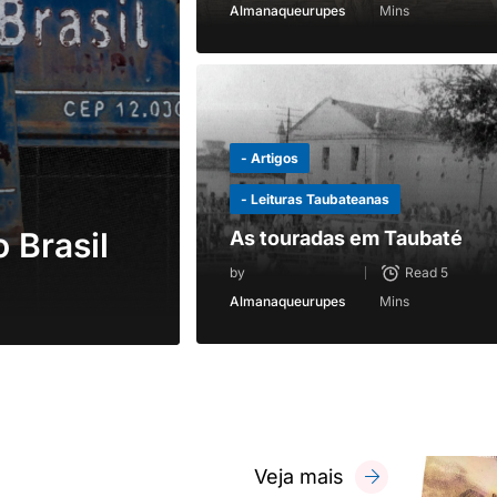
Almanaqueurupes
Mins
- Artigos
- Leituras Taubateanas
 Brasil
As touradas em Taubaté
by
Read 5
Almanaqueurupes
Mins
Veja mais