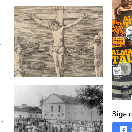
s
Siga 
ço