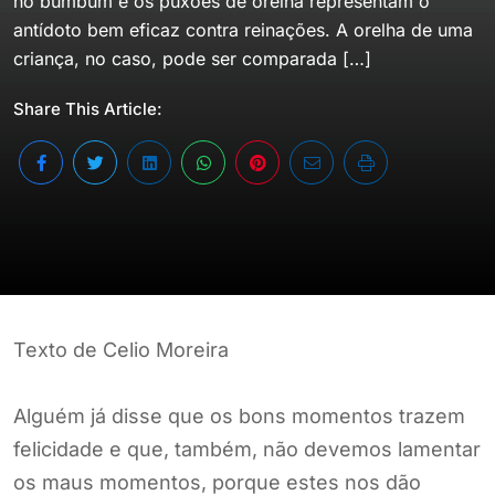
no bumbum e os puxões de orelha representam o
antídoto bem eficaz contra reinações. A orelha de uma
criança, no caso, pode ser comparada […]
Share This Article:
Texto de Celio Moreira
Alguém já disse que os bons momentos trazem
felicidade e que, também, não devemos lamentar
os maus momentos, porque estes nos dão