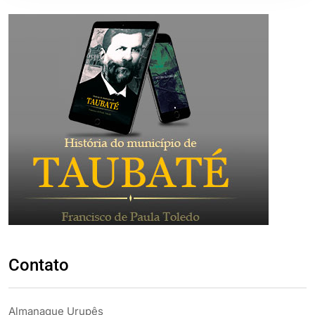
Contato
Almanaque Urupês