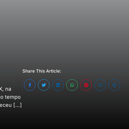
Share This Article:
X, na
X o tempo
receu […]