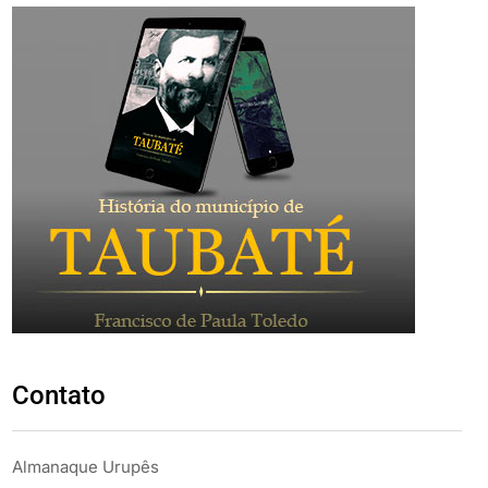
Contato
Almanaque Urupês