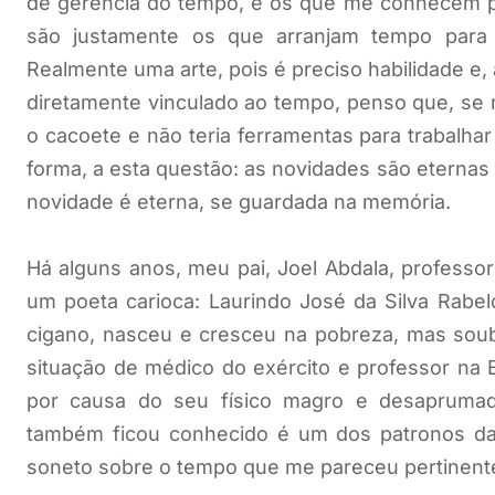
de gerência do tempo, e os que me conhecem p
são justamente os que arranjam tempo para t
Realmente uma arte, pois é preciso habilidade e,
diretamente vinculado ao tempo, penso que, se nã
o cacoete e não teria ferramentas para trabalhar 
forma, a esta questão: as novidades são eternas
novidade é eterna, se guardada na memória.
Há alguns anos, meu pai, Joel Abdala, professo
um poeta carioca: Laurindo José da Silva Rabel
cigano, nasceu e cresceu na pobreza, mas soub
situação de médico do exército e professor na Es
por causa do seu físico magro e desaprumad
também ficou conhecido é um dos patronos da 
soneto sobre o tempo que me pareceu pertinente