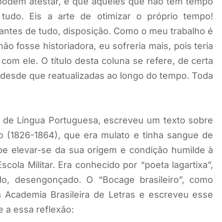
odem atestar, é que aqueles que não têm tempo
udo. Eis a arte de otimizar o próprio tempo!
 antes de tudo, disposição. Como o meu trabalho é
o fosse historiadora, eu sofreria mais, pois teria
com ele. O título desta coluna se refere, de certa
 desde que reatualizadas ao longo do tempo. Toda
r de Língua Portuguesa, escreveu um texto sobre
o (1826-1864), que era mulato e tinha sangue de
e elevar-se da sua origem e condição humilde à
cola Militar. Era conhecido por “poeta lagartixa”,
o, desengonçado. O “Bocage brasileiro”, como
Academia Brasileira de Letras e escreveu esse
 a essa reflexão: