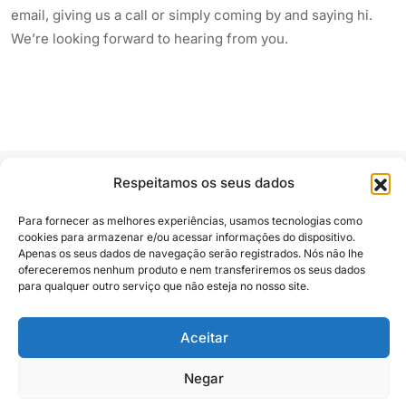
email, giving us a call or simply coming by and saying hi.
We’re looking forward to hearing from you.
Respeitamos os seus dados
Para fornecer as melhores experiências, usamos tecnologias como
cookies para armazenar e/ou acessar informações do dispositivo.
Apenas os seus dados de navegação serão registrados. Nós não lhe
Siga e compartilhe
ofereceremos nenhum produto e nem transferiremos os seus dados
para qualquer outro serviço que não esteja no nosso site.
Aceitar
Almanaque Urupês
@2025. Todos os direitos reservados
Negar
Contato