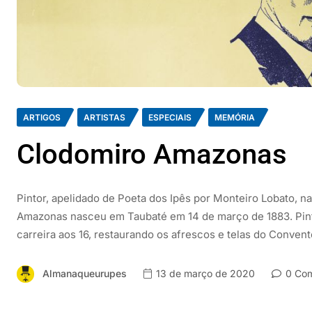
ARTIGOS
ARTISTAS
ESPECIAIS
MEMÓRIA
Clodomiro Amazonas
Pintor, apelidado de Poeta dos Ipês por Monteiro Lobato,
Amazonas nasceu em Taubaté em 14 de março de 1883. Pint
carreira aos 16, restaurando os afrescos e telas do Conven
Almanaqueurupes
13 de março de 2020
0 Com