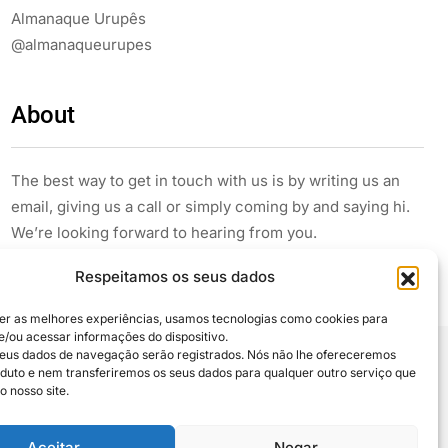
Almanaque Urupês
@almanaqueurupes
About
The best way to get in touch with us is by writing us an
email, giving us a call or simply coming by and saying hi.
We’re looking forward to hearing from you.
Respeitamos os seus dados
er as melhores experiências, usamos tecnologias como cookies para
/ou acessar informações do dispositivo.
eus dados de navegação serão registrados. Nós não lhe ofereceremos
uto e nem transferiremos os seus dados para qualquer outro serviço que
 compartilhe
o nosso site.
Aceitar
Negar