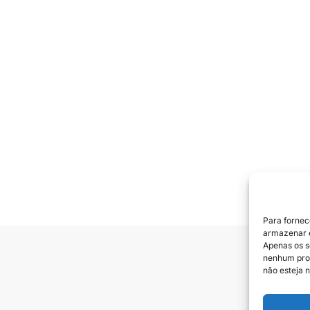
Para fornec
armazenar e
Apenas os s
nenhum prod
Siga e
não esteja n