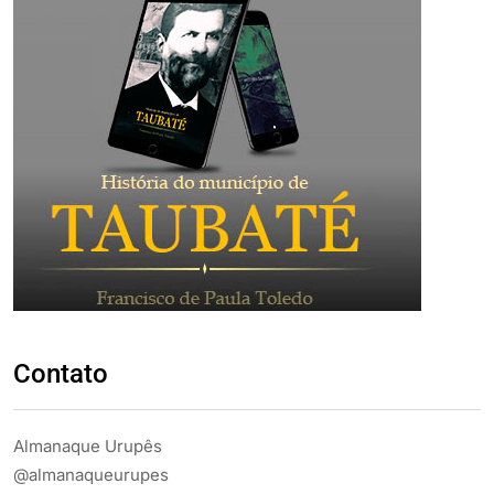
Contato
Almanaque Urupês
@almanaqueurupes