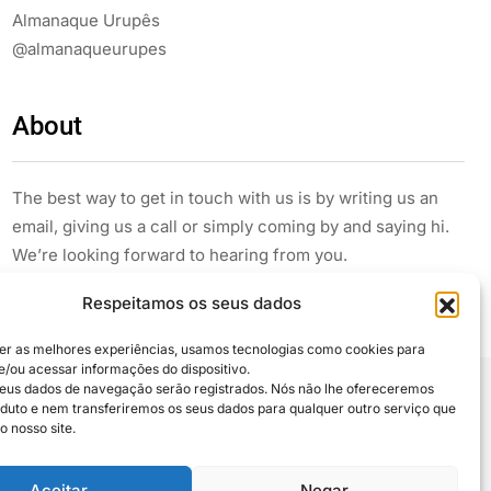
Almanaque Urupês
@almanaqueurupes
About
The best way to get in touch with us is by writing us an
email, giving us a call or simply coming by and saying hi.
We’re looking forward to hearing from you.
Respeitamos os seus dados
er as melhores experiências, usamos tecnologias como cookies para
/ou acessar informações do dispositivo.
eus dados de navegação serão registrados. Nós não lhe ofereceremos
uto e nem transferiremos os seus dados para qualquer outro serviço que
 compartilhe
o nosso site.
Aceitar
Negar