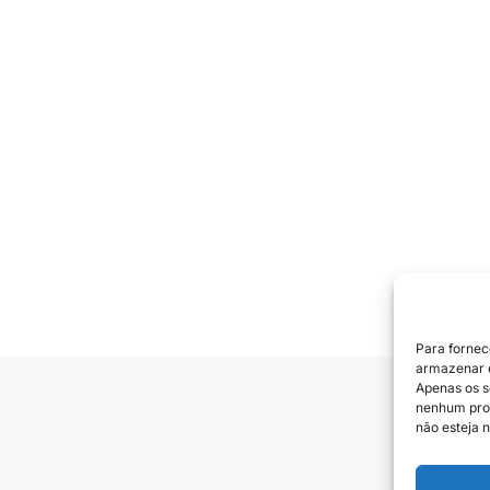
Para fornec
armazenar e
Apenas os s
nenhum prod
Siga e
não esteja n