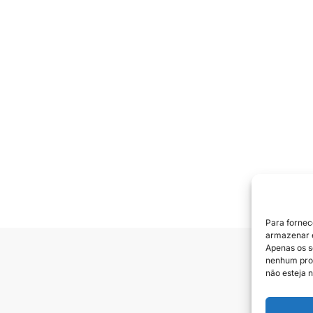
Para fornec
armazenar e
Apenas os s
nenhum prod
Siga e
não esteja n