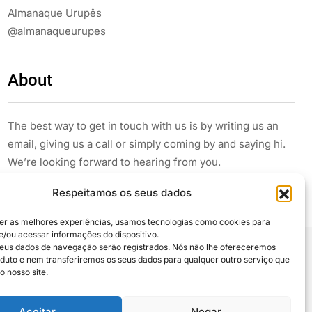
Almanaque Urupês
@almanaqueurupes
About
The best way to get in touch with us is by writing us an
email, giving us a call or simply coming by and saying hi.
We’re looking forward to hearing from you.
Respeitamos os seus dados
er as melhores experiências, usamos tecnologias como cookies para
/ou acessar informações do dispositivo.
eus dados de navegação serão registrados. Nós não lhe ofereceremos
uto e nem transferiremos os seus dados para qualquer outro serviço que
 compartilhe
o nosso site.
Aceitar
Negar