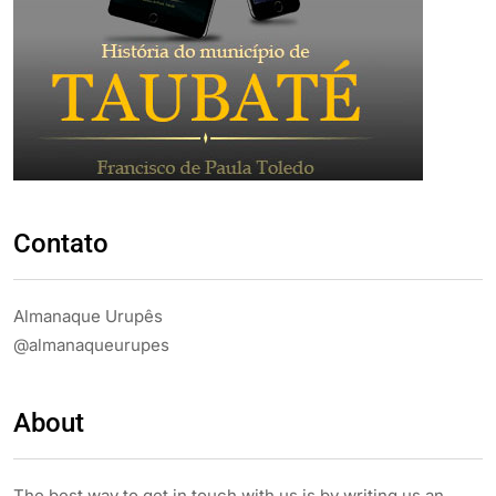
Contato
Almanaque Urupês
@almanaqueurupes
About
The best way to get in touch with us is by writing us an