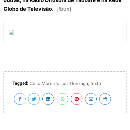
outras, na Rádio Difusora de Taubaté e na Rede
Globo de Televisão.
[/box]
Tagged:
,
,
Célio Moreira
Luiz Gonzaga
texto