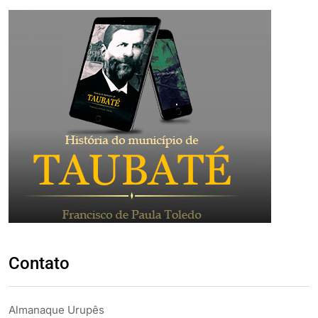
Contato
Almanaque Urupês