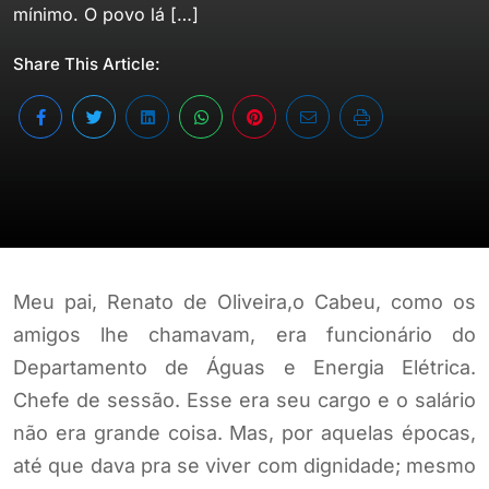
mínimo. O povo lá […]
Share This Article:
Meu pai, Renato de Oliveira,o Cabeu, como os
amigos lhe chamavam, era funcionário do
Departamento de Águas e Energia Elétrica.
Chefe de sessão. Esse era seu cargo e o salário
não era grande coisa. Mas, por aquelas épocas,
até que dava pra se viver com dignidade; mesmo