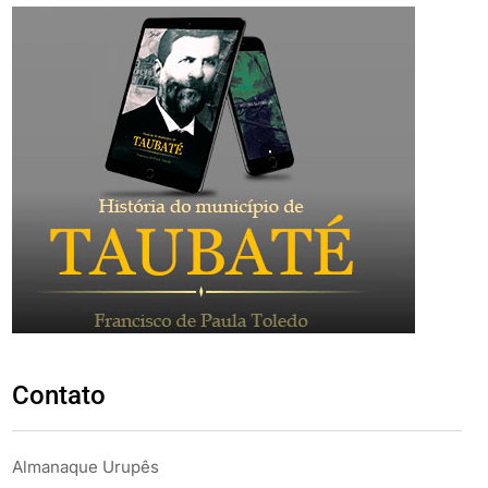
Contato
Almanaque Urupês