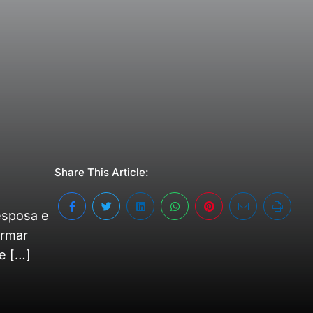
Share This Article:
 esposa e
irmar
e […]