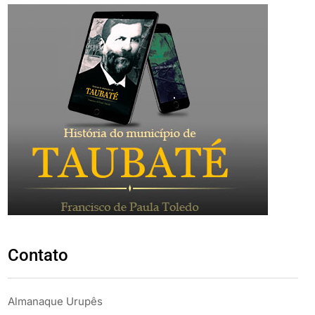
Contato
Almanaque Urupês