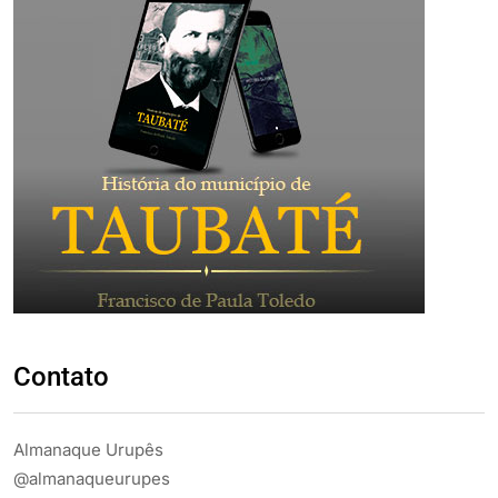
Contato
Almanaque Urupês
@almanaqueurupes