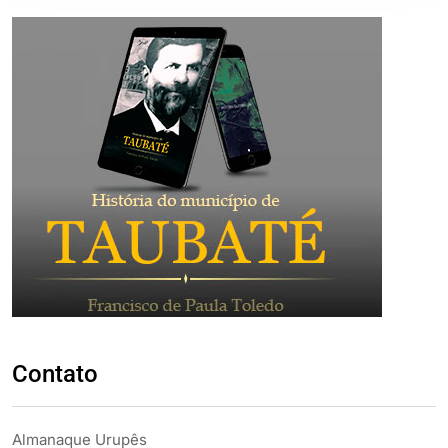
Contato
Almanaque Urupês