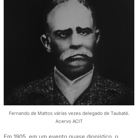
Fernando de Mattos várias vezes delegado de Taubaté.
Acervo ACIT
Em 1905, em um evento quase dionístico, o