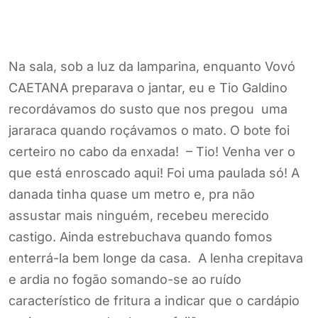
que está enroscado aqui! Foi uma paulada só! A
danada tinha quase um metro e, pra não
assustar mais ninguém, recebeu merecido
castigo. Ainda estrebuchava quando fomos
enterrá-la bem longe da casa. A lenha crepitava
e ardia no fogão somando-se ao ruído
característico de fritura a indicar que o cardápio
seria o mesmo do almoço: feijão, arroz e
ovo. Mas eu gostava e prorrompemos em
gargalhadas quando minha barriga começou a
roncar.
Após o jantar, enquanto meu tio afinava a ponta
de um palito de fósforo para esgaravatar os
dentes, abri a porta da frente e saí para apreciar