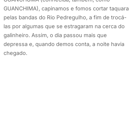
GUANCHIMA), capinamos e fomos cortar taquara
pelas bandas do Rio Pedregulho, a fim de trocá-
las por algumas que se estragaram na cerca do
galinheiro. Assim, o dia passou mais que
depressa e, quando demos conta, a noite havia
chegado.
Na sala, sob a luz da lamparina, enquanto Vovó
CAETANA preparava o jantar, eu e Tio Galdino
recordávamos do susto que nos pregou uma
jararaca quando roçávamos o mato. O bote foi
certeiro no cabo da enxada! – Tio! Venha ver o