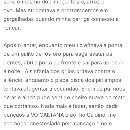
a noite. A sinfonia dos grilos gritava contra o
silêncio, enquanto o pisca-pisca dos pirilampos
tentava afugentar a escuridão. Enchi os pulmões
de ar e ainda pude sentir o cheiro suave do mato
que cortamos. Nada mais a fazer, senão pedir
bençãos à VÓ CAETANA e ao Tio Galdino, me
acomodar anestesiado pelo cansaço e nem
sentir o ataque das pulgas!…
[box style=’info’]
Celio Moreira
conhecido também como O
Sombra, do Jornal de
Vanguarda, é um dos grandes profissionais de