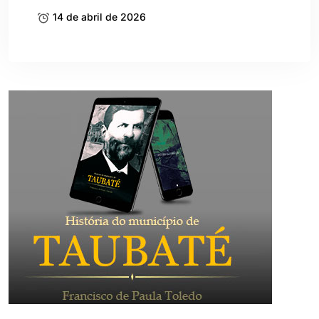
Contato
Almanaque Urupês
@almanaqueurupes
About
The best way to get in touch with us is by writing us an
email, giving us a call or simply coming by and saying hi.