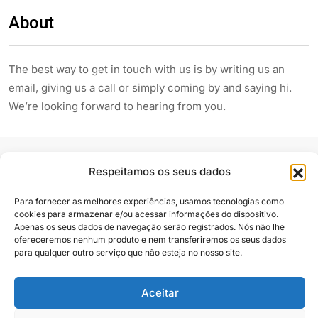
About
The best way to get in touch with us is by writing us an
email, giving us a call or simply coming by and saying hi.
We’re looking forward to hearing from you.
Respeitamos os seus dados
Para fornecer as melhores experiências, usamos tecnologias como
cookies para armazenar e/ou acessar informações do dispositivo.
Apenas os seus dados de navegação serão registrados. Nós não lhe
Siga e compartilhe
ofereceremos nenhum produto e nem transferiremos os seus dados
para qualquer outro serviço que não esteja no nosso site.
Aceitar
Almanaque Urupês
@2025. Todos os direitos reservados