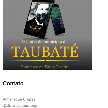
Contato
Almanaque Urupês
@almanaqueurupes