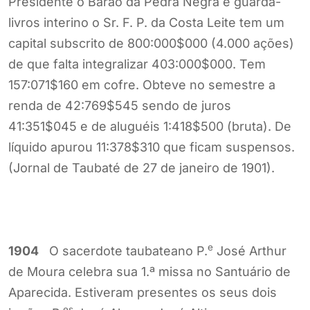
Presidente o Barão da Pedra Negra e guarda-
livros interino o Sr. F. P. da Costa Leite tem um
capital subscrito de 800:000$000 (4.000 ações)
de que falta integralizar 403:000$000. Tem
157:071$160 em cofre. Obteve no semestre a
renda de 42:769$545 sendo de juros
41:351$045 e de aluguéis 1:418$500 (bruta). De
líquido apurou 11:378$310 que ficam suspensos.
(Jornal de Taubaté de 27 de janeiro de 1901).
e
1904
O sacerdote taubateano P.
José Arthur
de Moura celebra sua 1.ª missa no Santuário de
Aparecida. Estiveram presentes os seus dois
es