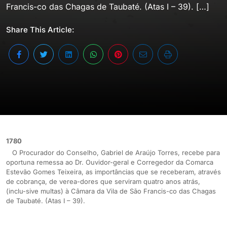
Francis-co das Chagas de Taubaté. (Atas I – 39). […]
Share This Article:
1780
O Procurador do Conselho, Gabriel de Araújo Torres, recebe para
oportuna remessa ao Dr. Ouvidor-geral e Corregedor da Comarca
Estevão Gomes Teixeira, as importâncias que se receberam, através
de cobrança, de verea-dores que serviram quatro anos atrás,
(inclu-sive multas) à Câmara da Vila de São Francis-co das Chagas
de Taubaté. (Atas I – 39).