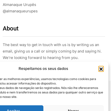
Almanaque Urupês
@almanaqueurupes
About
The best way to get in touch with us is by writing us an
email, giving us a call or simply coming by and saying hi.
We’re looking forward to hearing from you.
Respeitamos os seus dados
er as melhores experiências, usamos tecnologias como cookies para
/ou acessar informações do dispositivo.
eus dados de navegação serão registrados. Nós não lhe ofereceremos
uto e nem transferiremos os seus dados para qualquer outro serviço que
 compartilhe
o nosso site.
Aceitar
Negar