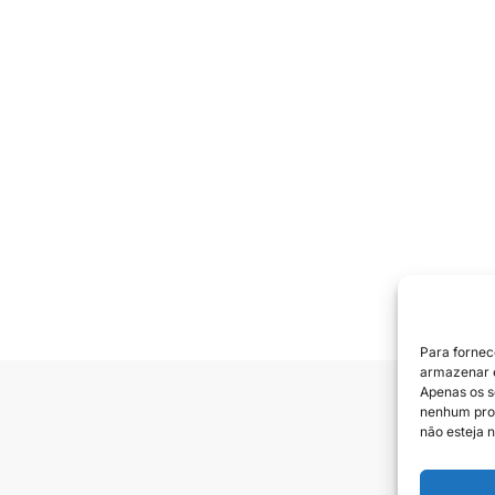
Para fornec
armazenar e
Apenas os s
nenhum prod
Siga e
não esteja n