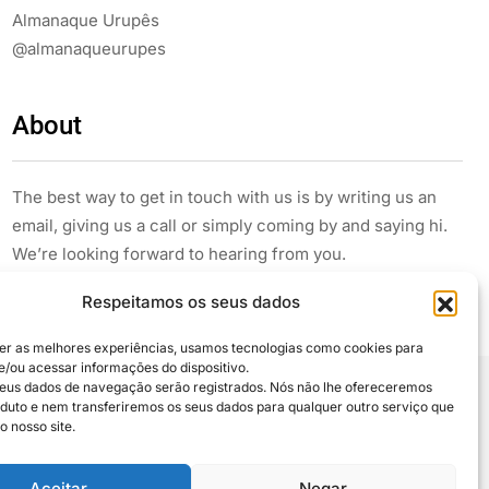
Almanaque Urupês
@almanaqueurupes
About
The best way to get in touch with us is by writing us an
email, giving us a call or simply coming by and saying hi.
We’re looking forward to hearing from you.
Respeitamos os seus dados
er as melhores experiências, usamos tecnologias como cookies para
/ou acessar informações do dispositivo.
eus dados de navegação serão registrados. Nós não lhe ofereceremos
uto e nem transferiremos os seus dados para qualquer outro serviço que
 compartilhe
o nosso site.
Aceitar
Negar