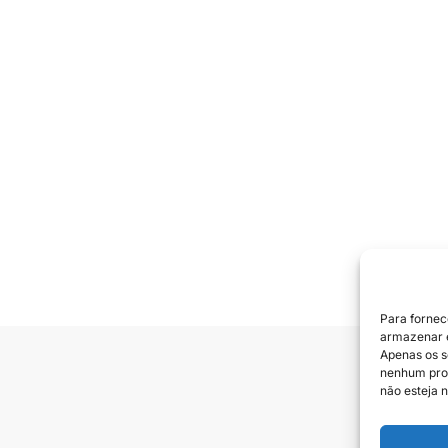
Para fornec
armazenar e
Apenas os s
nenhum prod
Siga e
não esteja n