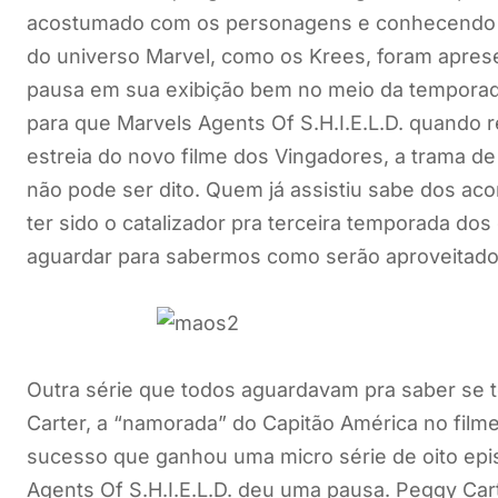
acostumado com os personagens e conhecendo m
do universo Marvel, como os Krees, foram apres
pausa em sua exibição bem no meio da temporada
para que Marvels Agents Of S.H.I.E.L.D. quando r
estreia do novo filme dos Vingadores, a trama de
não pode ser dito. Quem já assistiu sabe dos aco
ter sido o catalizador pra terceira temporada do
aguardar para sabermos como serão aproveitad
Outra série que todos aguardavam pra saber se 
Carter, a “namorada” do Capitão América no filme
sucesso que ganhou uma micro série de oito epi
Agents Of S.H.I.E.L.D. deu uma pausa. Peggy Cart