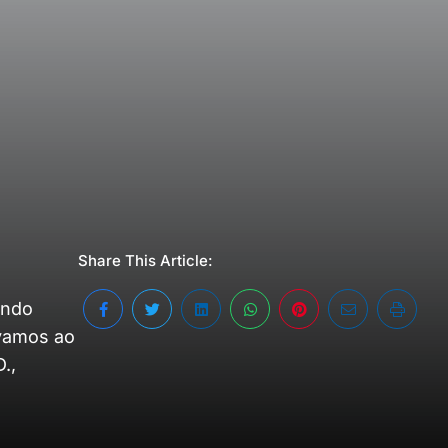
Share This Article:
undo
 vamos ao
.,