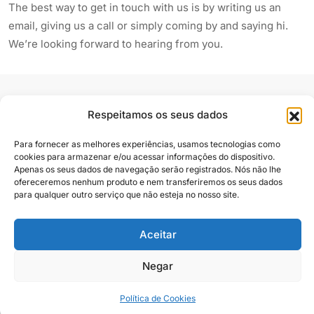
The best way to get in touch with us is by writing us an
email, giving us a call or simply coming by and saying hi.
We’re looking forward to hearing from you.
Respeitamos os seus dados
Para fornecer as melhores experiências, usamos tecnologias como
cookies para armazenar e/ou acessar informações do dispositivo.
Siga e compartilhe
Apenas os seus dados de navegação serão registrados. Nós não lhe
ofereceremos nenhum produto e nem transferiremos os seus dados
para qualquer outro serviço que não esteja no nosso site.
Aceitar
Almanaque Urupês
@2025. Todos os direitos reservados
Contato
Negar
Política de Cookies