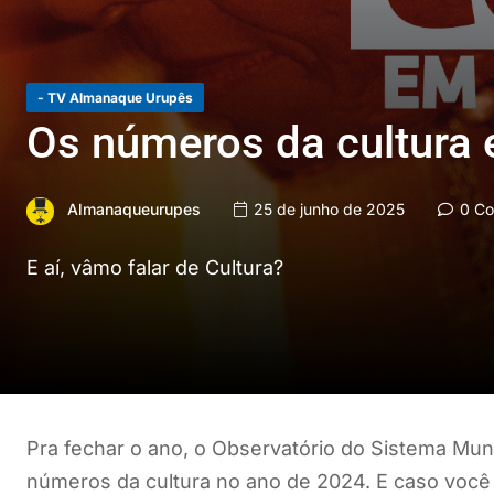
- TV Almanaque Urupês
Os números da cultura
Almanaqueurupes
25 de junho de 2025
0 Co
E aí, vâmo falar de Cultura?
Pra fechar o ano, o Observatório do Sistema Mun
números da cultura no ano de 2024. E caso você