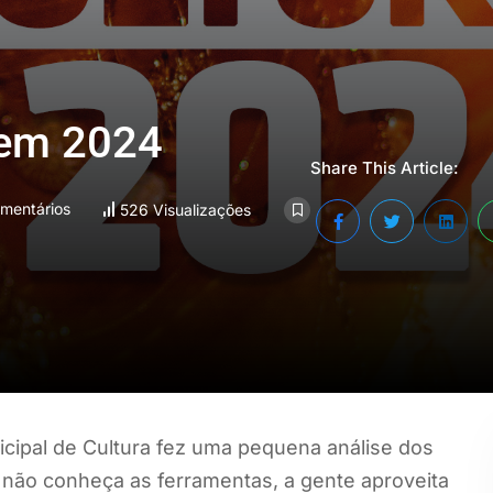
 em 2024
Share This Article:
mentários
526 Visualizações
icipal de Cultura fez uma pequena análise dos
 não conheça as ferramentas, a gente aproveita