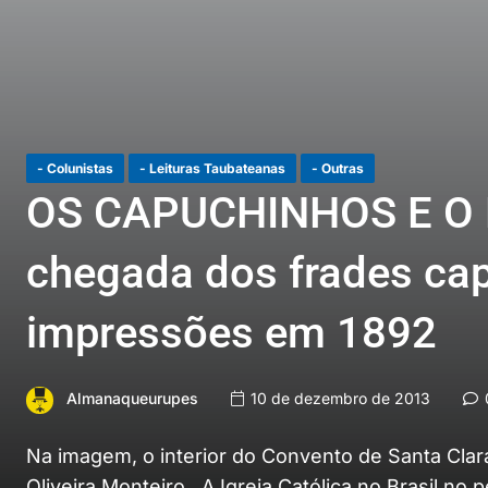
- Colunistas
- Leituras Taubateanas
- Outras
OS CAPUCHINHOS E O 
chegada dos frades cap
impressões em 1892
Almanaqueurupes
10 de dezembro de 2013
Na imagem, o interior do Convento de Santa Cl
Oliveira Monteiro A Igreja Católica no Brasil no 