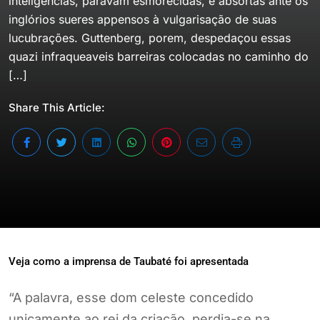
inteligências, paravam esmorecidas, e absortas ante os
inglórios sueres appensos à vulgarisação de suas
lucubrações. Guttenberg, porem, despedaçou essas
quazi infraqueaveis barreiras colocadas no caminho do
[…]
Share This Article:
Veja como a imprensa de Taubaté foi apresentada
“A palavra, esse dom celeste concedido
unicamente ao rei da criação, perdia-se na