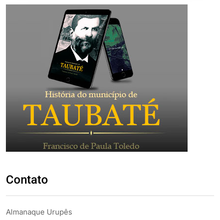
Contato
Almanaque Urupês