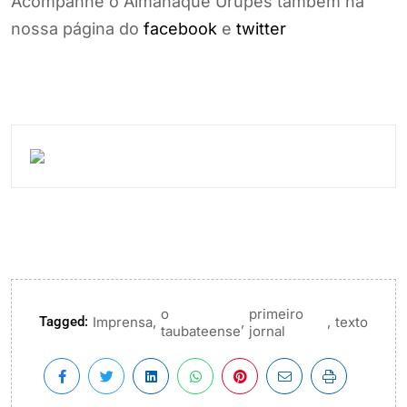
Acompanhe o Almanaque Urupês também na
nossa página do
facebook
e
twitter
o
primeiro
Tagged:
,
,
,
Imprensa
texto
taubateense
jornal