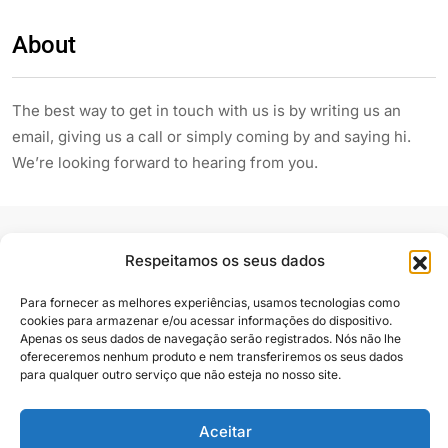
About
The best way to get in touch with us is by writing us an
email, giving us a call or simply coming by and saying hi.
We’re looking forward to hearing from you.
Respeitamos os seus dados
Para fornecer as melhores experiências, usamos tecnologias como
cookies para armazenar e/ou acessar informações do dispositivo.
Siga e compartilhe
Apenas os seus dados de navegação serão registrados. Nós não lhe
ofereceremos nenhum produto e nem transferiremos os seus dados
para qualquer outro serviço que não esteja no nosso site.
Aceitar
Almanaque Urupês
@2025. Todos os direitos reservados