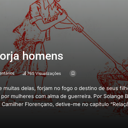
forja homens
ntários
765 Visualizações
uitas delas, forjam no fogo o destino de seus filh
s por mulheres com alma de guerreira. Por Solange 
 Camilher Florençano, detive-me no capítulo “Relaçã