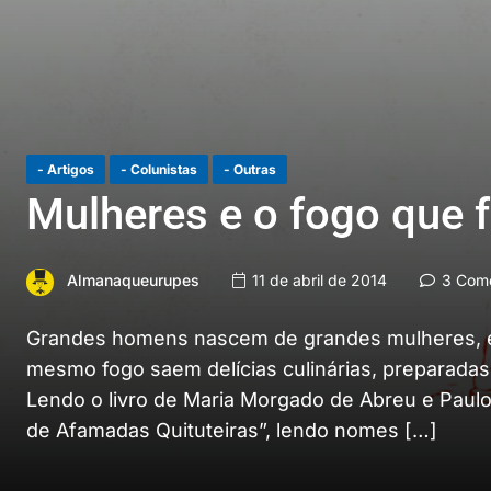
- Artigos
- Colunistas
- Outras
Mulheres e o fogo que 
Almanaqueurupes
11 de abril de 2014
3 Come
Grandes homens nascem de grandes mulheres, e m
mesmo fogo saem delícias culinárias, preparada
Lendo o livro de Maria Morgado de Abreu e Paulo
de Afamadas Quituteiras”, lendo nomes […]