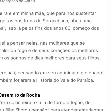
a Morgado de Abreu
eira e em minha mãe, que para nos sustentar
geiros nos trens da Sorocabana, abriu uma
”, isso lá pelos fins dos anos 60, começo dos
ei a pensar nelas, nas mulheres que se
calor do fogo e de seus corações os melhores
 os sonhos de dias melhores para seus filhos.
eroínas, pensando em seu anonimato e o quanto,
mbém forjaram a História do Vale do Paraíba.
o Casemiro da Rocha
era cozinheira exímia de forno e fogão, de
eu filho “botou pensão” para atender estudantes