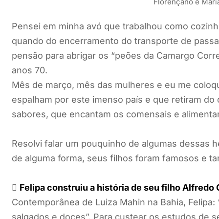
Florençano e Mari
Pensei em minha avó que trabalhou como cozinh
quando do encerramento do transporte de passa
pensão para abrigar os “peões da Camargo Correa
anos 70.
Mês de março, mês das mulheres e eu me coloqu
espalham por este imenso país e que retiram do 
sabores, que encantam os comensais e alimentam
Resolvi falar um pouquinho de algumas dessas h
de alguma forma, seus filhos foram famosos e ta

Felipa construiu a história de seu filho Alfred
Contemporânea de Luiza Mahin na Bahia, Felipa: “
salgados e doces”. Para custear os estudos de s