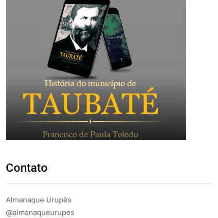
Contato
Almanaque Urupês
@almanaqueurupes