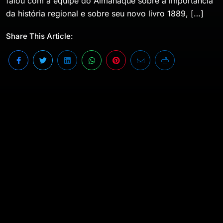
falou com a equipe do Almanaque sobre a importância
da história regional e sobre seu novo livro 1889, […]
Share This Article:
O jornalista Laurentino Gomes, autor dos livros
1808 e 1822, proferiu palestra na abertura do 27º
Simpósio de História do IEV – Instituto de
Estudos Vale Paraibanos realizado no dia 22 de
julho. Na ocasião, o escritor falou com a equipe
do Almanaque sobre a importância da história