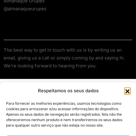
Almanaque Urupês
@almanaqueurupes
About
The best way to get in touch with us is by writing us an
email, giving us a call or simply coming by and saying hi.
We’re looking forward to hearing from you.
Respeitamos os seus dados
Para fornecer as melhores experiências, usamos tecnologias como
cookies para armazenar e/ou acessar informações do dispositivo.
Apenas os seus dados de navegação serão registrados. Nós não lhe
Siga e compartilhe
ofereceremos nenhum produto e nem transferiremos os seus dados
para qualquer outro serviço que não esteja no nosso site.