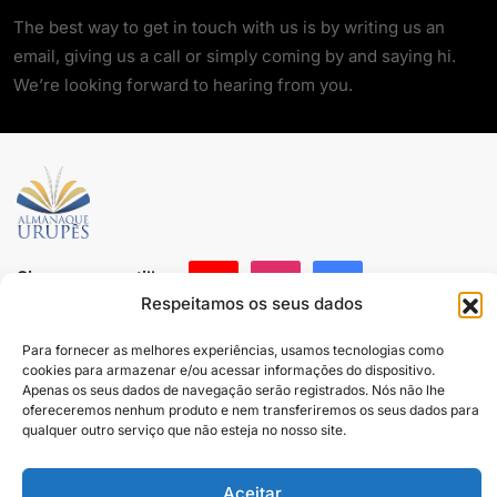
The best way to get in touch with us is by writing us an
email, giving us a call or simply coming by and saying hi.
We’re looking forward to hearing from you.
Siga e compartilhe
Respeitamos os seus dados
Para fornecer as melhores experiências, usamos tecnologias como
cookies para armazenar e/ou acessar informações do dispositivo.
Apenas os seus dados de navegação serão registrados. Nós não lhe
Almanaque Urupês
@2025. Todos os direitos reservados
ofereceremos nenhum produto e nem transferiremos os seus dados para
Contato
qualquer outro serviço que não esteja no nosso site.
Aceitar