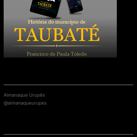
Contato
Almanaque Urupês
@almanaqueurupes
About