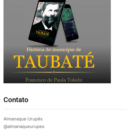
Contato
Almanaque Urupês
@almanaqueurupes