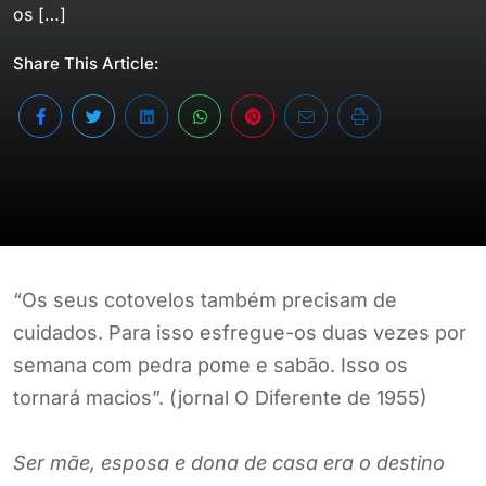
os […]
Share This Article:
“Os seus cotovelos também precisam de
cuidados. Para isso esfregue-os duas vezes por
semana com pedra pome e sabão. Isso os
tornará macios”. (jornal O Diferente de 1955)
Ser mãe, esposa e dona de casa era o destino