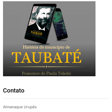
Contato
Almanaque Urupês