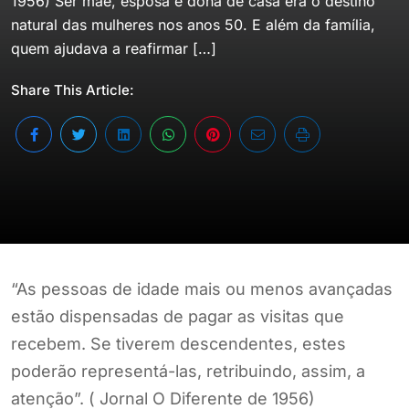
1956) Ser mãe, esposa e dona de casa era o destino
natural das mulheres nos anos 50. E além da família,
quem ajudava a reafirmar […]
Share This Article:
“As pessoas de idade mais ou menos avançadas
estão dispensadas de pagar as visitas que
recebem. Se tiverem descendentes, estes
poderão representá-las, retribuindo, assim, a
atenção”. ( Jornal O Diferente de 1956)