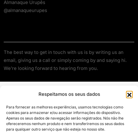
Almanaque Urupês
@almanaqueurupes
About
The best way to get in touch with us is by writing us an
email, giving us a call or simply coming by and saying hi.
We’re looking forward to hearing from you.
Respeitamos os seus dados
Para fornecer as melhores experiências, usamos tecnologias como
cookies para armazenar e/ou acessar informações do dispositivo.
Apenas os seus dados de navegação serão registrados. Nós não lhe
Siga e compartilhe
ofereceremos nenhum produto e nem transferiremos os seus dados
para qualquer outro serviço que não esteja no nosso site.