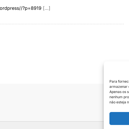
ordpress//?p=8919
[…]
Para fornec
armazenar e
Apenas os s
nenhum prod
Siga e
não esteja n