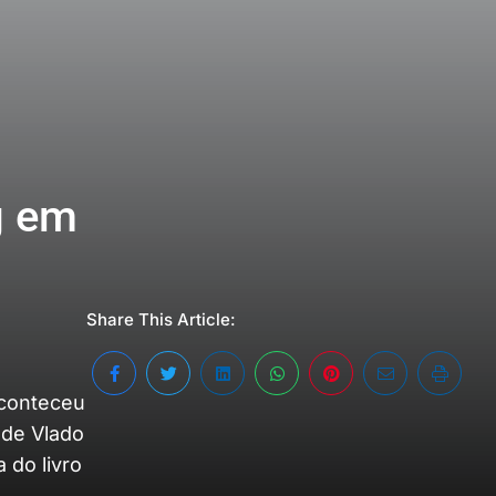
g em
Share This Article:
 aconteceu
 de Vlado
 do livro