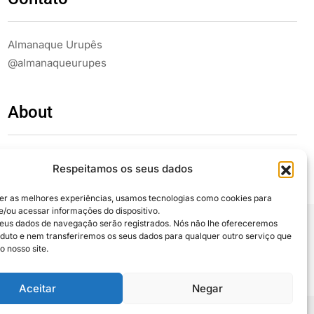
Almanaque Urupês
@almanaqueurupes
About
The best way to get in touch with us is by writing us an
Respeitamos os seus dados
email, giving us a call or simply coming by and saying hi.
We’re looking forward to hearing from you.
er as melhores experiências, usamos tecnologias como cookies para
/ou acessar informações do dispositivo.
eus dados de navegação serão registrados. Nós não lhe ofereceremos
uto e nem transferiremos os seus dados para qualquer outro serviço que
 compartilhe
o nosso site.
Aceitar
Negar