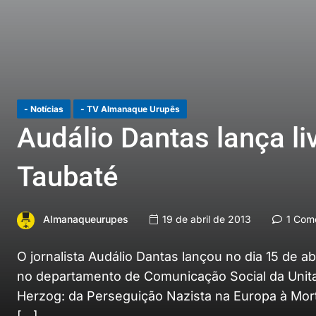
- Notícias
- TV Almanaque Urupês
Audálio Dantas lança l
Taubaté
Almanaqueurupes
19 de abril de 2013
1 Come
O jornalista Audálio Dantas lançou no dia 15 de ab
no departamento de Comunicação Social da Unita
Herzog: da Perseguição Nazista na Europa à Morte
[…]