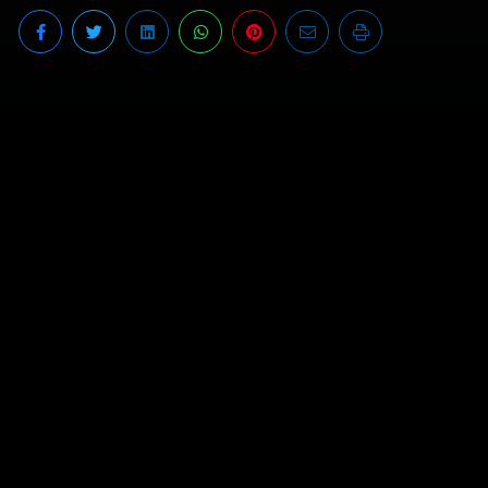
Vídeo gravado ao vivo em Taubaté no Teatro
Metrópole, por Realtà produções (Jean Sire) no
lançamento do novo CD “Inteiro Metade”
Rafinha no face:
https://www.facebook.com/rafinhacustico?
fref=ts