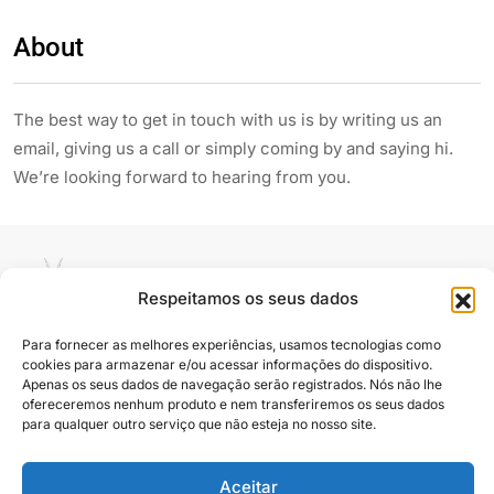
About
The best way to get in touch with us is by writing us an
email, giving us a call or simply coming by and saying hi.
We’re looking forward to hearing from you.
Respeitamos os seus dados
Para fornecer as melhores experiências, usamos tecnologias como
cookies para armazenar e/ou acessar informações do dispositivo.
Siga e compartilhe
Apenas os seus dados de navegação serão registrados. Nós não lhe
ofereceremos nenhum produto e nem transferiremos os seus dados
para qualquer outro serviço que não esteja no nosso site.
Almanaque Urupês
@2025. Todos os direitos reservados
Aceitar