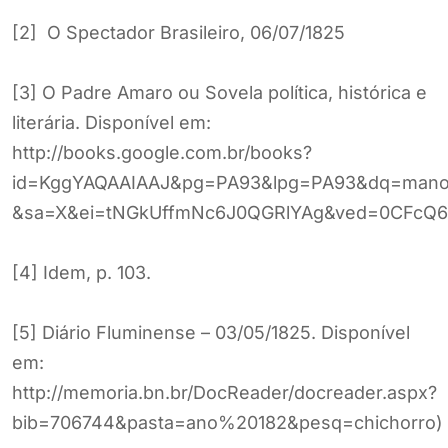
[2] O Spectador Brasileiro, 06/07/1825
[3] O Padre Amaro ou Sovela política, histórica e
literária. Disponível em:
http://books.google.com.br/books?
id=KggYAQAAIAAJ&pg=PA93&lpg=PA93&dq=manoe
&sa=X&ei=tNGkUffmNc6J0QGRlYAg&ved=0CFcQ6
[4] Idem, p. 103.
[5] Diário Fluminense – 03/05/1825. Disponível
em:
http://memoria.bn.br/DocReader/docreader.aspx?
bib=706744&pasta=ano%20182&pesq=chichorro)