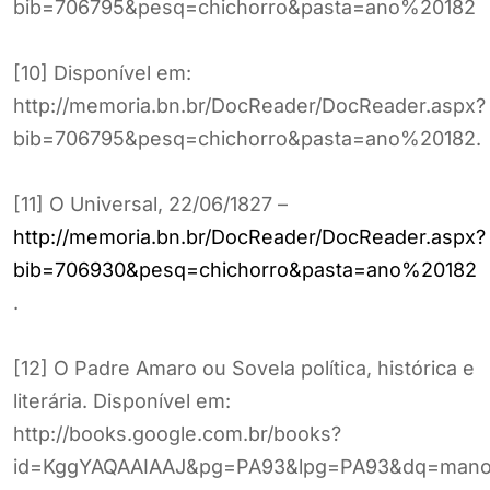
bib=706795&pesq=chichorro&pasta=ano%20182
[10] Disponível em:
http://memoria.bn.br/DocReader/DocReader.aspx?
bib=706795&pesq=chichorro&pasta=ano%20182.
[11] O Universal, 22/06/1827 –
http://memoria.bn.br/DocReader/DocReader.aspx?
bib=706930&pesq=chichorro&pasta=ano%20182
.
[12] O Padre Amaro ou Sovela política, histórica e
literária. Disponível em:
http://books.google.com.br/books?
id=KggYAQAAIAAJ&pg=PA93&lpg=PA93&dq=manoe