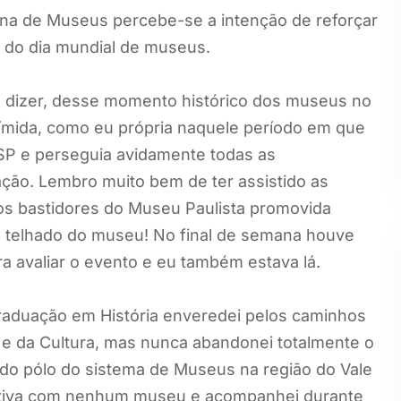
ana de Museus percebe-se a intenção de reforçar
o do dia mundial de museus.
de dizer, desse momento histórico dos museus no
ímida, como eu própria naquele período em que
USP e perseguia avidamente todas as
ão. Lembro muito bem de ter assistido as
 aos bastidores do Museu Paulista promovida
 telhado do museu! No final de semana houve
ra avaliar o evento e eu também estava lá.
 graduação em História enveredei pelos caminhos
ia e da Cultura, mas nunca abandonei totalmente o
o do pólo do sistema de Museus na região do Vale
etiva com nenhum museu e acompanhei durante