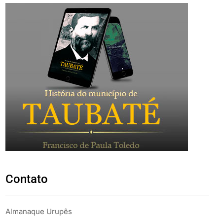
Contato
Almanaque Urupês