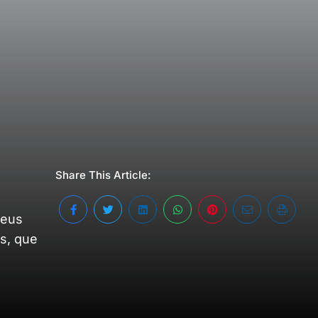
Share This Article:
seus
s, que