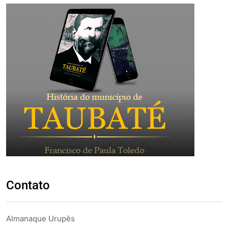
Contato
Almanaque Urupês