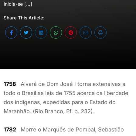
Inicia-se […]
Share This Article:
1758
Alvará de Dom José I torna extensivas a
todo o Brasil as leis de 1755 acerca da liberdade
dos indígenas, expedidas para o Estado do
Maranhão. (Rio Branco, Ef. p. 232).
1782
Morre o Marquês de Pombal, Sebastião