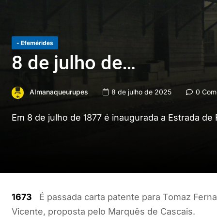
- Efemérides
8 de julho de…
Almanaqueurupes
8 de julho de 2025
0 Come
Em 8 de julho de 1877 é inaugurada a Estrada de 
1673
É passada carta patente para Tomaz Fernan
Vicente, proposta pelo Marquês de Cascais.