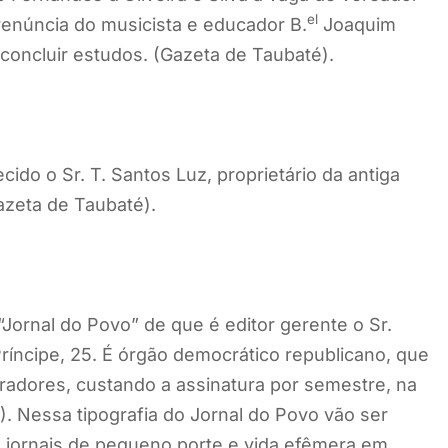
el
renúncia do musicista e educador B.
Joaquim
concluir estudos. (Gazeta de Taubaté).
do o Sr. T. Santos Luz, proprietário da antiga
Gazeta de Taubaté).
ornal do Povo” de que é editor gerente o Sr.
ríncipe, 25. É órgão democrático republicano, que
radores, custando a assinatura por semestre, na
). Nessa tipografia do Jornal do Povo vão ser
 jornais de pequeno porte e vida efêmera em