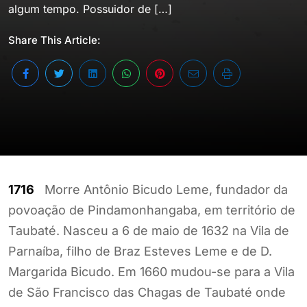
algum tempo. Possuidor de […]
Share This Article:
1716
Morre Antônio Bicudo Leme, fundador da
povoação de Pindamonhangaba, em território de
Taubaté. Nasceu a 6 de maio de 1632 na Vila de
Parnaíba, filho de Braz Esteves Leme e de D.
Margarida Bicudo. Em 1660 mudou-se para a Vila
de São Francisco das Chagas de Taubaté onde