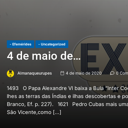
- Efemérides
- Uncategorized
4 de maio de…
Almanaqueurupes
4 de maio de 2020
0 Come
1493 O Papa Alexandre VI baixa a Bula “Inter Co
lhes as terras das Índias e ilhas descobertas e 
Branco, Ef. p. 227). 1621 Pedro Cubas mais uma 
São Vicente,como […]