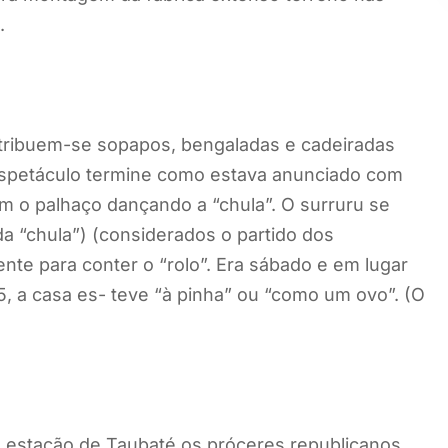
.
 tribuem-se sopapos, bengaladas e cadeiradas
espetáculo termine como estava anunciado com
m o palhaço dançando a “chula”. O surruru se
a “chula”) (considerados o partido dos
tente para conter o “rolo”. Era sábado e em lugar
 5, a casa es- teve “à pinha” ou “como um ovo”. (O
 estação de Taubaté os próceres republicanos