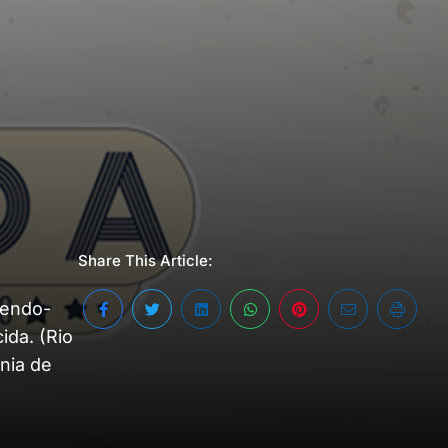
Share This Article:
dendo-
ida. (Rio
nia de