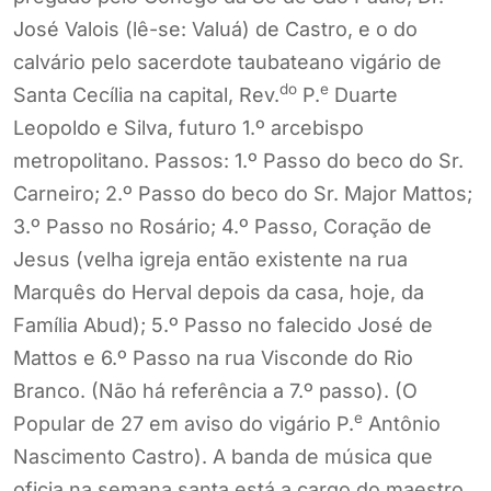
José Valois (lê-se: Valuá) de Castro, e o do
calvário pelo sacerdote taubateano vigário de
do
e
Santa Cecília na capital, Rev.
P.
Duarte
Leopoldo e Silva, futuro 1.º arcebispo
metropolitano. Passos: 1.º Passo do beco do Sr.
Carneiro; 2.º Passo do beco do Sr. Major Mattos;
3.º Passo no Rosário; 4.º Passo, Coração de
Jesus (velha igreja então existente na rua
Marquês do Herval depois da casa, hoje, da
Família Abud); 5.º Passo no falecido José de
Mattos e 6.º Passo na rua Visconde do Rio
Branco. (Não há referência a 7.º passo). (O
e
Popular de 27 em aviso do vigário P.
Antônio
Nascimento Castro). A banda de música que
oficia na semana santa está a cargo do maestro