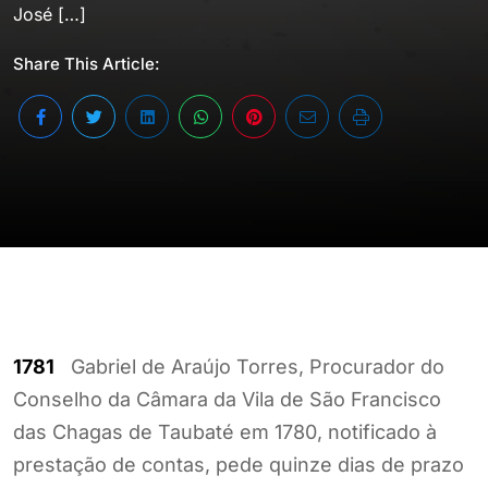
José […]
Share This Article:
1781
Gabriel de Araújo Torres, Procurador do
Conselho da Câmara da Vila de São Francisco
das Chagas de Taubaté em 1780, notificado à
prestação de contas, pede quinze dias de prazo