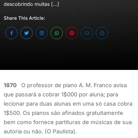
descobrindo muitas […]
Share This Article:
1870
O professor de piano A. M. Franco avisa
que passará a cobrar 1$000 por aluna; para
lecionar para duas alunas em uma só casa cobra
1$500. Os pianos são afinados gratuitamente
bem como fornece partituras de músicas de sua
autoria ou não. (O Paulista).