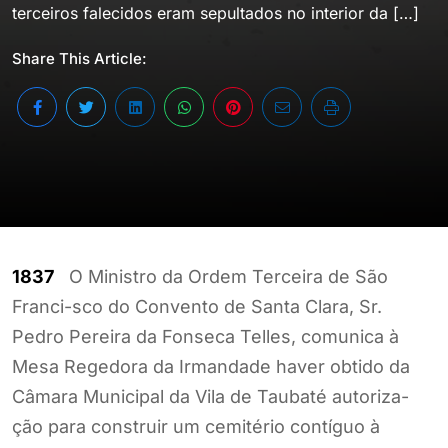
terceiros falecidos eram sepultados no interior da […]
Share This Article:
1837
O Ministro da Ordem Terceira de São
Franci-sco do Convento de Santa Clara, Sr.
Pedro Pereira da Fonseca Telles, comunica à
Mesa Regedora da Irmandade haver obtido da
Câmara Municipal da Vila de Taubaté autoriza-
ção para construir um cemitério contíguo à