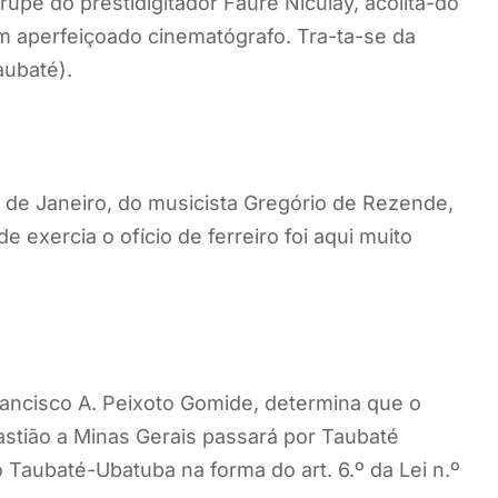
pe do prestidigitador Faure Niculay, acolita-do
m aperfeiçoado cinematógrafo. Tra-ta-se da
aubaté).
o de Janeiro, do musicista Gregório de Rezende,
 exercia o ofício de ferreiro foi aqui muito
rancisco A. Peixoto Gomide, determina que o
astião a Minas Gerais passará por Taubaté
 Taubaté-Ubatuba na forma do art. 6.º da Lei n.º