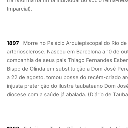
transforma na firma individual do sócio rema-ne
Imparcial).
1897
Morre no Palácio Arquiepiscopal do Rio de 
arteriosclerose. Nasceu em Barcelona a 10 de out
companhia de seus pais Thiago Fernandes Esber
Bispo de Olinda em substituição a Dom José Perei
a 22 de agosto, tomou posse do recém-criado ar
injusta preterição do ilustre taubateano Dom Jos
diocese com a saúde já abalada. (Diário de Tauba