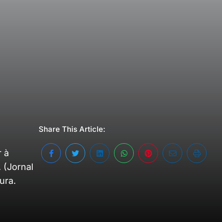
Share This Article:
r à
 (Jornal
ura.