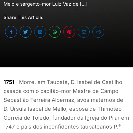
Melo e sargento-mor Luiz Vaz de […]
Share This Article:
1751
Morre, em Taubaté, D. Isabel de Castilho
casada com o capitão-mor Mestre de Campo
Sebastião Ferreira Albernaz, avós maternos de
D. Úrsula Isabel de Mello, esposa de Thimóteo
Correia de Toledo, fundador da Igreja do Pilar em
e
1747 e pais dos inconfidentes taubateanos P.